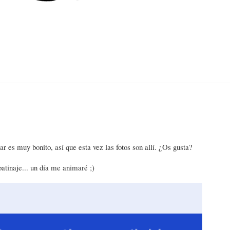
Home
About
Contact
Categories
ar es muy bonito, así que esta vez las fotos son allí. ¿Os gusta?
patinaje... un día me animaré ;)