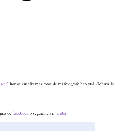
Home
About
Contact
Categories
é
aquí
, hoy os enseño más fotos de mi fotógrafo habitual. (Menos la
!
gina de
facebook
o seguirme en
twitter.