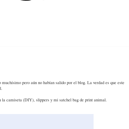
Home
About
Contact
Categories
o muchísimo pero aún no habían salido por el blog. La verdad es que este
l.
 la camiseta (DIY), slippers y mi satchel bag de print animal.