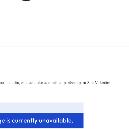
Home
About
Contact
Categories
ra una cita, en este color además es perfecto para San Valentín: